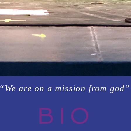
“We are on a mission from god
BIO