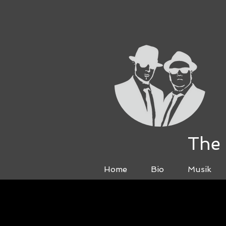
The 
Home
Bio
Musik